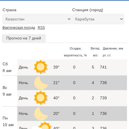
Страна
Станция (город)
Фактическая погода
RSS
Прогноз на 7 дней
Осадки,
Ветер,
Давление, мм
вероятность, %
м/с
рт. ст.
Сб
День
39°
0
5
741
8 авг
Ночь
21°
0
4
738
Вс
9 авг
День
40°
0
2
739
Ночь
20°
0
1
736
Пн
10 авг
День
40°
0
3
736