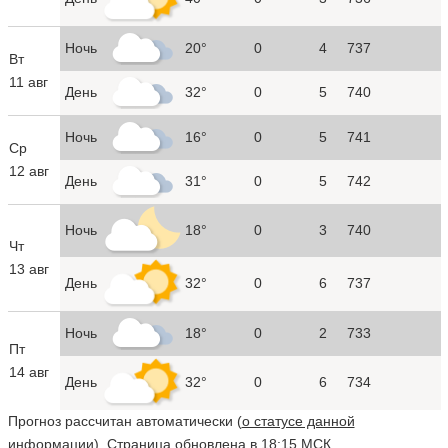
Ночь
20°
0
4
737
Вт
11 авг
День
32°
0
5
740
Ночь
16°
0
5
741
Ср
12 авг
День
31°
0
5
742
Ночь
18°
0
3
740
Чт
13 авг
День
32°
0
6
737
Ночь
18°
0
2
733
Пт
14 авг
День
32°
0
6
734
Прогноз рассчитан автоматически (
о статусе данной
информации
). Страница обновлена в 18:15 МСК