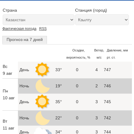
Страна
Станция (город)
Фактическая погода
RSS
Прогноз на 7 дней
Осадки,
Ветер,
Давление, мм
вероятность, %
м/с
рт. ст.
Вс
День
33°
0
4
747
9 авг
Ночь
19°
0
2
746
Пн
10 авг
День
35°
0
3
745
Ночь
22°
0
3
742
Вт
11 авг
День
34°
0
3
744