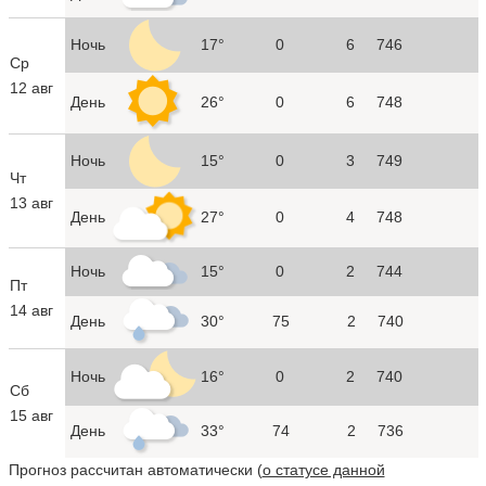
Ночь
17°
0
6
746
Ср
12 авг
День
26°
0
6
748
Ночь
15°
0
3
749
Чт
13 авг
День
27°
0
4
748
Ночь
15°
0
2
744
Пт
14 авг
День
30°
75
2
740
Ночь
16°
0
2
740
Сб
15 авг
День
33°
74
2
736
Прогноз рассчитан автоматически (
о статусе данной