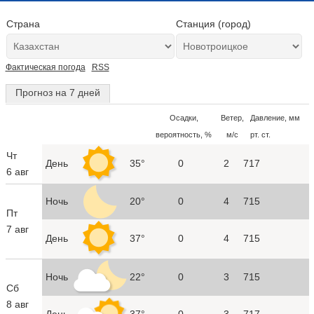
Страна
Станция (город)
Фактическая погода
RSS
Прогноз на 7 дней
Осадки,
Ветер,
Давление, мм
вероятность, %
м/с
рт. ст.
Чт
День
35°
0
2
717
6 авг
Ночь
20°
0
4
715
Пт
7 авг
День
37°
0
4
715
Ночь
22°
0
3
715
Сб
8 авг
День
37°
0
3
717