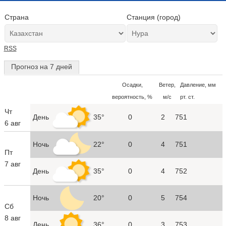
Страна
Станция (город)
RSS
Прогноз на 7 дней
Осадки,
Ветер,
Давление, мм
вероятность, %
м/с
рт. ст.
Чт
День
35°
0
2
751
6 авг
Ночь
22°
0
4
751
Пт
7 авг
День
35°
0
4
752
Ночь
20°
0
5
754
Сб
8 авг
День
36°
0
3
753