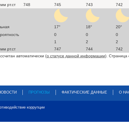
мм рт.ст
748
745
743
742
льная
17°
18°
20°
ероятность
0
0
0
1
2
2
мм рт.ст
747
744
742
ссчитан автоматически (
о статусе данной информации
). Страница
НОВОСТИ
ПРОГНОЗЫ
ФАКТИЧЕСКИЕ ДАННЫЕ
О НА
отиводействие коррупции