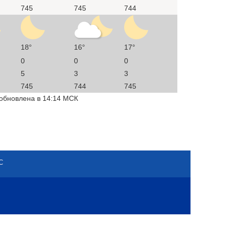
745
745
744
18°
16°
17°
0
0
0
5
3
3
745
744
745
 обновлена в 14:14 МСК
С