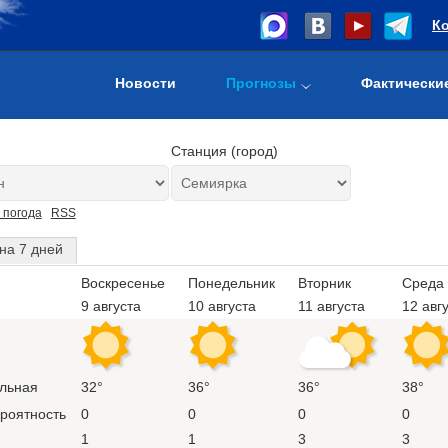
К
Новости
Прогнозы
Фактически
Станция (город)
 погода
RSS
на 7 дней
Воскресенье
Понедельник
Вторник
Среда
9 августа
10 августа
11 августа
12 авг
льная
32°
36°
36°
38°
ероятность
0
0
0
0
1
1
3
3