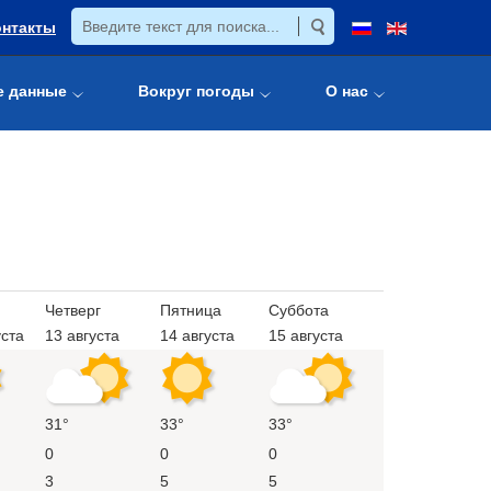
онтакты
е данные
Вокруг погоды
О нас
Четверг
Пятница
Суббота
уста
13 августа
14 августа
15 августа
31°
33°
33°
0
0
0
3
5
5