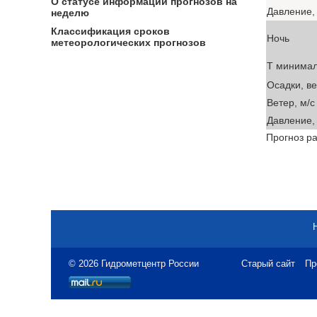
О статусе информации прогнозов на
Давление, 
неделю
Классификация сроков
Ночь
метеорологических прогнозов
T минима
Осадки, в
Ветер, м/с
Давление, 
Прогноз ра
© 2026 Гидрометцентр России
Старый сайт
Пр