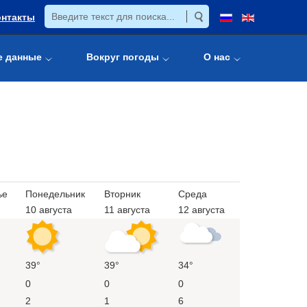
онтакты
е данные
Вокруг погоды
О нас
ье
Понедельник
Вторник
Среда
10 августа
11 августа
12 августа
39°
39°
34°
0
0
0
2
1
6