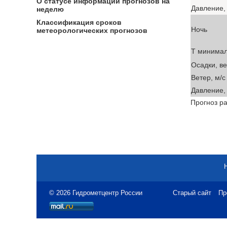
О статусе информации прогнозов на
Давление, 
неделю
Классификация сроков
Ночь
метеорологических прогнозов
T минима
Осадки, в
Ветер, м/с
Давление, 
Прогноз ра
© 2026 Гидрометцентр России
Старый сайт
Пр