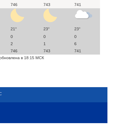
746
743
741
21°
23°
23°
0
0
0
2
1
6
746
743
741
 обновлена в 18:15 МСК
С