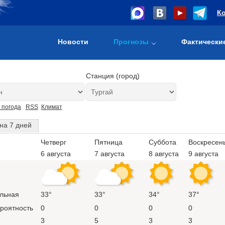
К
Новости
Прогнозы
Фактически
Станция (город)
 погода
RSS
Климат
на 7 дней
Четверг
Пятница
Суббота
Воскресен
6 августа
7 августа
8 августа
9 августа
льная
33°
33°
34°
37°
ероятность
0
0
0
0
3
5
3
3