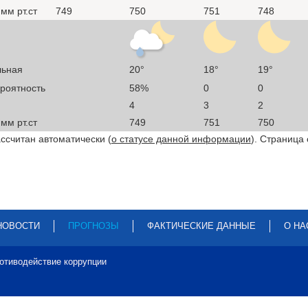
мм рт.ст
749
750
751
748
льная
20°
18°
19°
ероятность
58%
0
0
4
3
2
мм рт.ст
749
751
750
ссчитан автоматически (
о статусе данной информации
). Страница
НОВОСТИ
ПРОГНОЗЫ
ФАКТИЧЕСКИЕ ДАННЫЕ
О НА
отиводействие коррупции