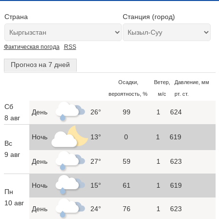
Страна
Станция (город)
Фактическая погода
RSS
Прогноз на 7 дней
Осадки,
Ветер,
Давление, мм
вероятность, %
м/с
рт. ст.
Сб
День
26°
99
1
624
8 авг
Ночь
13°
0
1
619
Вс
9 авг
День
27°
59
1
623
Ночь
15°
61
1
619
Пн
10 авг
День
24°
76
1
623