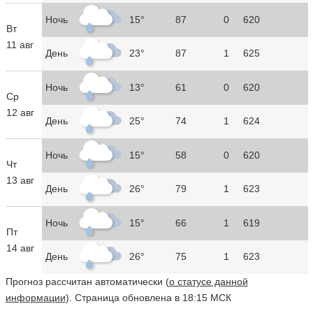
Ночь
15°
87
0
620
Вт
11 авг
День
23°
87
1
625
Ночь
13°
61
0
620
Ср
12 авг
День
25°
74
1
624
Ночь
15°
58
0
620
Чт
13 авг
День
26°
79
1
623
Ночь
15°
66
1
619
Пт
14 авг
День
26°
75
1
623
Прогноз рассчитан автоматически (
о статусе данной
информации
). Страница обновлена в 18:15 МСК