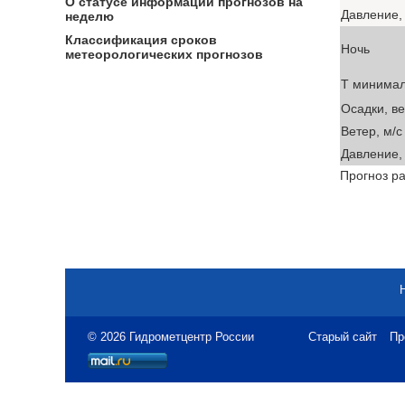
О статусе информации прогнозов на
Давление, 
неделю
Классификация сроков
Ночь
метеорологических прогнозов
T минима
Осадки, в
Ветер, м/с
Давление, 
Прогноз ра
© 2026 Гидрометцентр России
Старый сайт
Пр