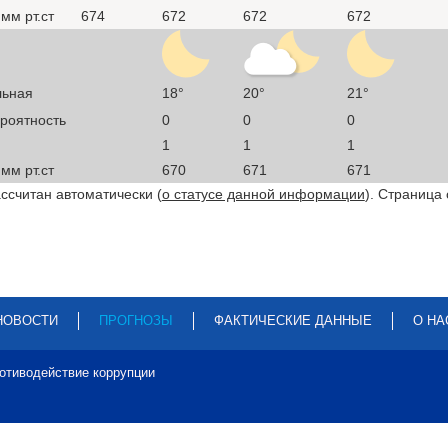
мм рт.ст
674
672
672
672
льная
18°
20°
21°
ероятность
0
0
0
1
1
1
мм рт.ст
670
671
671
ссчитан автоматически (
о статусе данной информации
). Страница
НОВОСТИ
ПРОГНОЗЫ
ФАКТИЧЕСКИЕ ДАННЫЕ
О НА
отиводействие коррупции