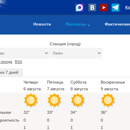
К
Новости
Прогнозы
Фактически
Станция (город)
 погода
RSS
на 7 дней
Четверг
Пятница
Суббота
Воскресенье
6 августа
7 августа
8 августа
9 августа
льная
32°
33°
34°
36°
ероятность
0
0
0
0
1
1
1
1