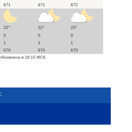
671
671
672
22°
22°
23°
0
0
0
1
1
1
670
670
670
 обновлена в 18:15 МСК
С