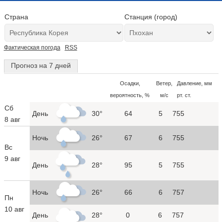
Страна
Станция (город)
Фактическая погода
RSS
Прогноз на 7 дней
Осадки,
Ветер,
Давление, мм
вероятность, %
м/с
рт. ст.
Сб
День
30°
64
5
755
8 авг
Ночь
26°
67
6
755
Вс
9 авг
День
28°
95
5
755
Ночь
26°
66
6
757
Пн
10 авг
День
28°
0
6
757