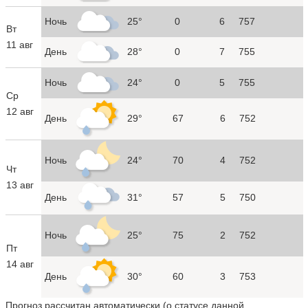
Ночь
25°
0
6
757
Вт
11 авг
День
28°
0
7
755
Ночь
24°
0
5
755
Ср
12 авг
День
29°
67
6
752
Ночь
24°
70
4
752
Чт
13 авг
День
31°
57
5
750
Ночь
25°
75
2
752
Пт
14 авг
День
30°
60
3
753
Прогноз рассчитан автоматически (
о статусе данной