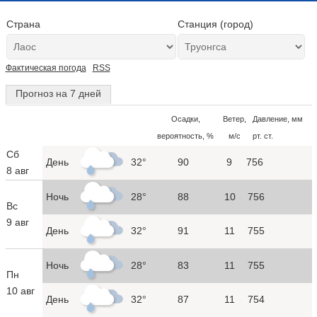
Страна
Станция (город)
Фактическая погода
RSS
Прогноз на 7 дней
Осадки,
Ветер,
Давление, мм
вероятность, %
м/с
рт. ст.
Сб
День
32°
90
9
756
8 авг
Ночь
28°
88
10
756
Вс
9 авг
День
32°
91
11
755
Ночь
28°
83
11
755
Пн
10 авг
День
32°
87
11
754