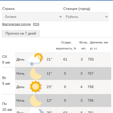
Страна
Станция (город)
Фактическая погода
RSS
Прогноз на 7 дней
Осадки,
Ветер,
Давление, мм
вероятность, %
м/с
рт. ст.
Сб
День
21°
61
3
755
8 авг
Ночь
11°
0
3
757
Вс
9 авг
День
23°
0
4
758
Ночь
12°
0
3
756
Пн
10 авг
День
25°
63
5
751