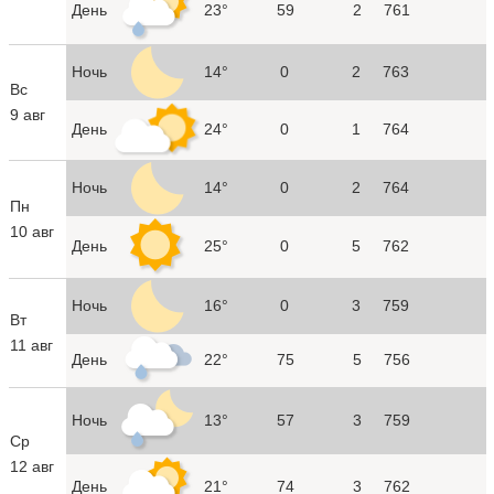
День
23°
59
2
761
Ночь
14°
0
2
763
Вс
9 авг
День
24°
0
1
764
Ночь
14°
0
2
764
Пн
10 авг
День
25°
0
5
762
Ночь
16°
0
3
759
Вт
11 авг
День
22°
75
5
756
Ночь
13°
57
3
759
Ср
12 авг
День
21°
74
3
762