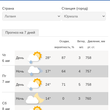
Страна
Станция (город)
Прогноз на 7 дней
Осадки,
Ветер,
Давление, мм
вероятность, %
м/с
рт. ст.
Чт
День
28°
87
3
758
6 авг
Ночь
17°
64
4
757
Пт
7 авг
День
24°
71
5
758
Ночь
14°
0
3
760
Сб
8 авг