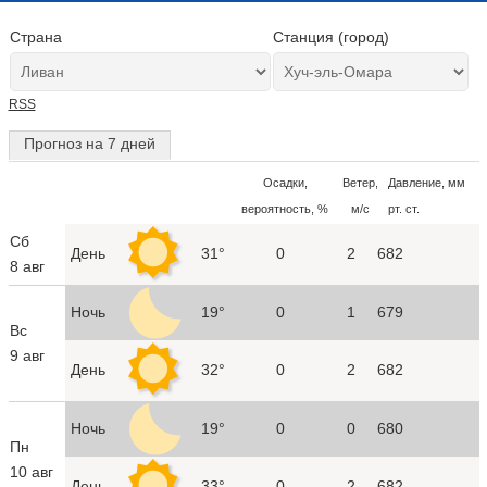
Страна
Станция (город)
RSS
Прогноз на 7 дней
Осадки,
Ветер,
Давление, мм
вероятность, %
м/с
рт. ст.
Сб
День
31°
0
2
682
8 авг
Ночь
19°
0
1
679
Вс
9 авг
День
32°
0
2
682
Ночь
19°
0
0
680
Пн
10 авг
День
33°
0
2
682