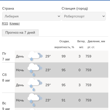
Страна
Станция (город)
RSS
Климат
Прогноз на 7 дней
Осадки,
Ветер,
Давление, мм
вероятность, %
м/с
рт. ст.
Пт
День
29°
99
3
759
7 авг
Ночь
23°
95
0
759
Сб
8 авг
День
29°
95
3
759
Ночь
23°
91
0
759
Вс
9 авг