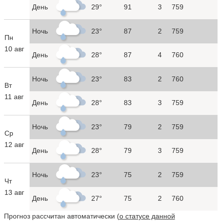
День
29°
91
3
759
Ночь
23°
87
2
759
Пн
10 авг
День
28°
87
4
760
Ночь
23°
83
2
760
Вт
11 авг
День
28°
83
3
759
Ночь
23°
79
2
759
Ср
12 авг
День
28°
79
3
759
Ночь
23°
75
2
759
Чт
13 авг
День
27°
75
2
760
Прогноз рассчитан автоматически (
о статусе данной