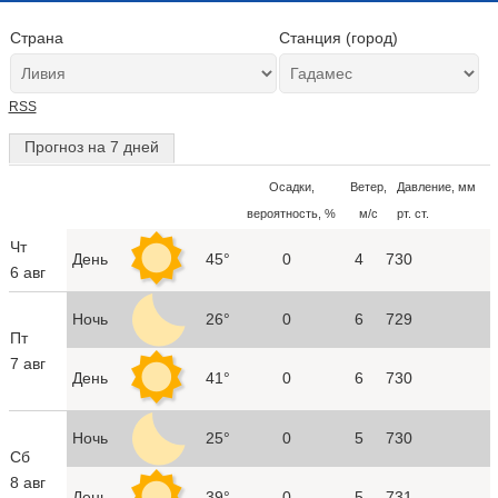
Страна
Станция (город)
RSS
Прогноз на 7 дней
Осадки,
Ветер,
Давление, мм
вероятность, %
м/с
рт. ст.
Чт
День
45°
0
4
730
6 авг
Ночь
26°
0
6
729
Пт
7 авг
День
41°
0
6
730
Ночь
25°
0
5
730
Сб
8 авг
День
39°
0
5
731