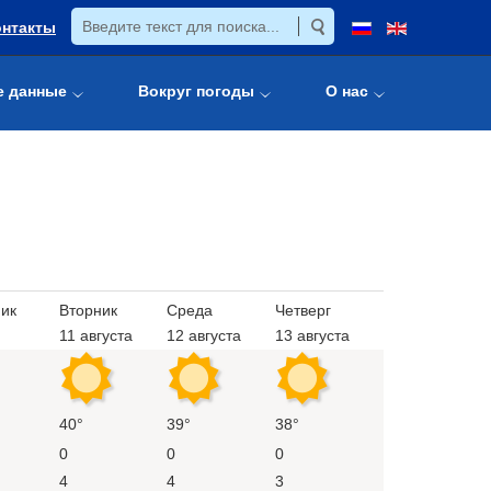
онтакты
е данные
Вокруг погоды
О нас
ик
Вторник
Среда
Четверг
11 августа
12 августа
13 августа
40°
39°
38°
0
0
0
4
4
3