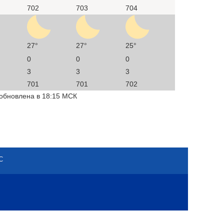
702
703
704
27°
27°
25°
0
0
0
3
3
3
701
701
702
 обновлена в 18:15 МСК
С