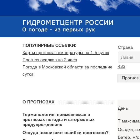
ПОПУЛЯРНЫЕ ССЫЛКИ:
Страна
Карты прогноза температуры на 1-5 суток
Прогноз осадков на 2 часа
Погода в Московской области за последние
RSS
сутки
Прогноз 
О ПРОГНОЗАХ
День
Терминология, применяемая в
прогнозах погоды и штормовых
T максима
предупреждениях
Осадки, в
Откуда возникают ошибки прогнозов?
Ветер, м/с