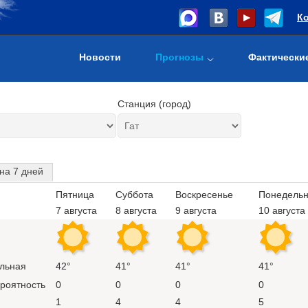
К
Новости
Прогнозы
Фактически
Станция (город)
на 7 дней
Пятница
Суббота
Воскресенье
Понедельн
7 августа
8 августа
9 августа
10 августа
льная
42°
41°
41°
41°
ероятность
0
0
0
0
1
4
4
5