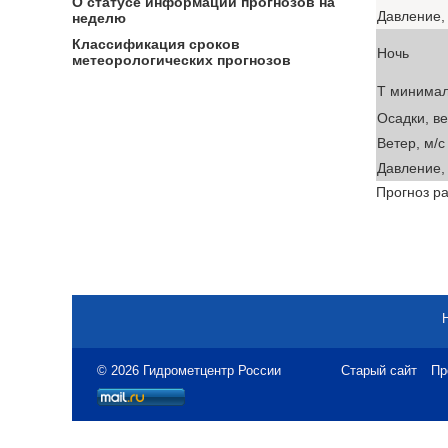
О статусе информации прогнозов на
Давление, 
неделю
Классификация сроков
Ночь
метеорологических прогнозов
T минима
Осадки, в
Ветер, м/с
Давление, 
Прогноз ра
© 2026 Гидрометцентр России
Старый сайт
Пр