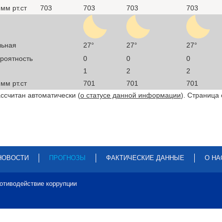
мм рт.ст
703
703
703
703
льная
27°
27°
27°
ероятность
0
0
0
1
2
2
мм рт.ст
701
701
701
ссчитан автоматически (
о статусе данной информации
). Страница
НОВОСТИ
ПРОГНОЗЫ
ФАКТИЧЕСКИЕ ДАННЫЕ
О НА
отиводействие коррупции