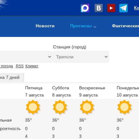
К
Новости
Прогнозы
Фактически
Станция (город)
 погода
RSS
Климат
на 7 дней
Пятница
Суббота
Воскресенье
Понедельн
7 августа
8 августа
9 августа
10 августа
льная
35°
36°
36°
36°
ероятность
0
0
0
0
4
3
3
3