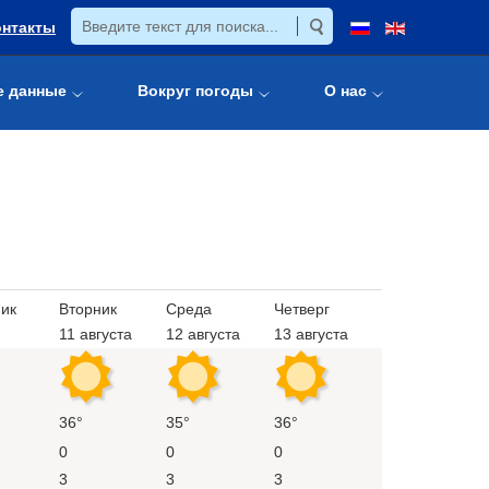
онтакты
е данные
Вокруг погоды
О нас
ик
Вторник
Среда
Четверг
11 августа
12 августа
13 августа
36°
35°
36°
0
0
0
3
3
3