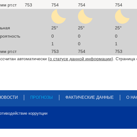
мм рт.ст
753
754
754
754
льная
25°
25°
25°
ероятность
0
0
0
1
0
1
мм рт.ст
753
754
753
ссчитан автоматически (
о статусе данной информации
). Страница
НОВОСТИ
ПРОГНОЗЫ
ФАКТИЧЕСКИЕ ДАННЫЕ
О НА
отиводействие коррупции