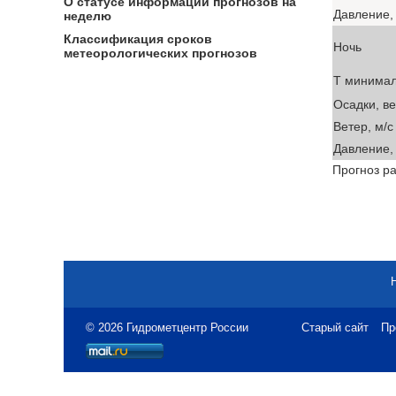
О статусе информации прогнозов на
Давление, 
неделю
Классификация сроков
Ночь
метеорологических прогнозов
T минима
Осадки, в
Ветер, м/с
Давление, 
Прогноз ра
© 2026 Гидрометцентр России
Старый сайт
Пр