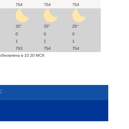
754
754
754
25°
25°
25°
0
0
0
1
1
1
753
754
754
 обновлена в 10:20 МСК
С