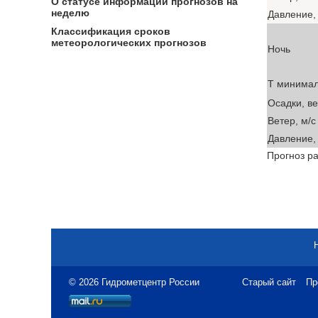
О статусе информации прогнозов на
неделю
Давление, 
Классификация сроков
метеорологических прогнозов
Ночь
T минима
Осадки, в
Ветер, м/с
Давление, 
Прогноз ра
© 2026 Гидрометцентр России
Старый сайт
Пр