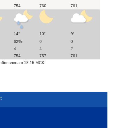
754
760
761
14°
10°
9°
62%
0
0
4
4
2
754
757
761
 обновлена в 18:15 МСК
С