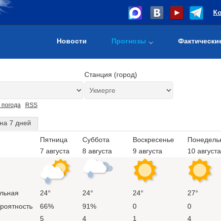
К
Новости
Прогнозы
Фактически
Станция (город)
 погода
RSS
на 7 дней
Пятница
Суббота
Воскресенье
Понедель
7 августа
8 августа
9 августа
10 августа
льная
24°
24°
24°
27°
ероятность
66%
91%
0
0
5
4
1
4