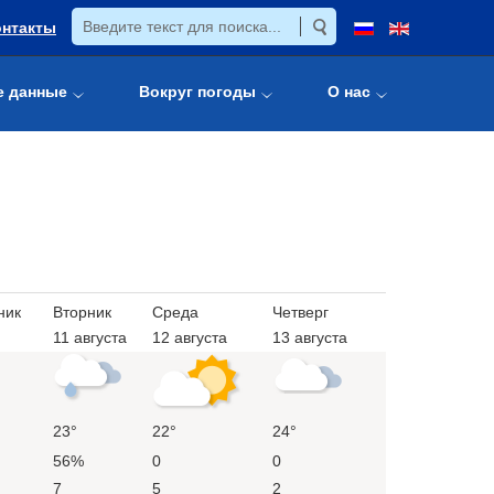
онтакты
е данные
Вокруг погоды
О нас
ник
Вторник
Среда
Четверг
11 августа
12 августа
13 августа
23°
22°
24°
56%
0
0
7
5
2