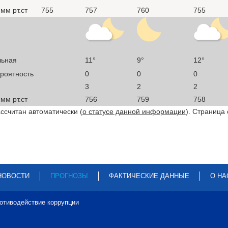
мм рт.ст
755
757
760
755
льная
11°
9°
12°
ероятность
0
0
0
3
2
2
мм рт.ст
756
759
758
ссчитан автоматически (
о статусе данной информации
). Страница
НОВОСТИ
ПРОГНОЗЫ
ФАКТИЧЕСКИЕ ДАННЫЕ
О НА
отиводействие коррупции