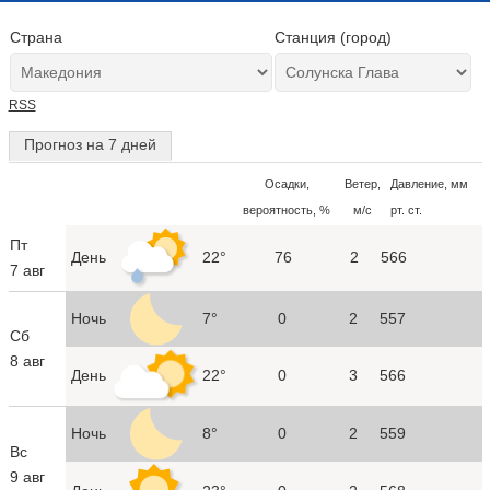
Страна
Станция (город)
RSS
Прогноз на 7 дней
Осадки,
Ветер,
Давление, мм
вероятность, %
м/с
рт. ст.
Пт
День
22°
76
2
566
7 авг
Ночь
7°
0
2
557
Сб
8 авг
День
22°
0
3
566
Ночь
8°
0
2
559
Вс
9 авг