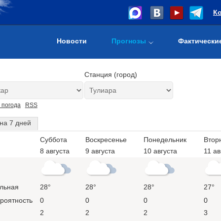
К
Новости
Прогнозы
Фактически
Станция (город)
 погода
RSS
на 7 дней
Суббота
Воскресенье
Понедельник
Втор
8 августа
9 августа
10 августа
11 ав
льная
28°
28°
28°
27°
ероятность
0
0
0
0
2
2
2
3