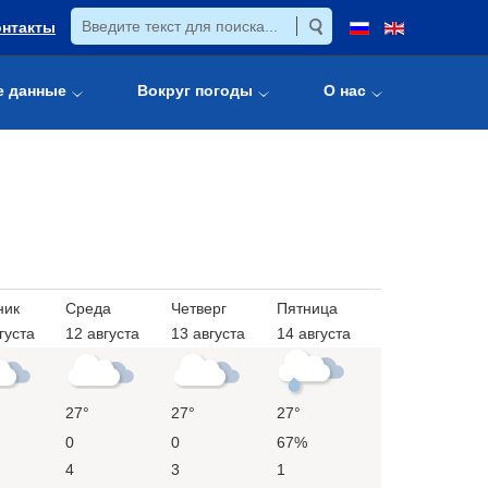
онтакты
е данные
Вокруг погоды
О нас
ник
Среда
Четверг
Пятница
густа
12 августа
13 августа
14 августа
27°
27°
27°
0
0
67%
4
3
1