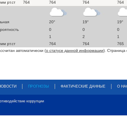
мм рт.ст
764
764
764
764
льная
20°
19°
19°
ероятность
0
0
0
1
2
1
мм рт.ст
764
764
765
ссчитан автоматически (
о статусе данной информации
). Страница
НОВОСТИ
ПРОГНОЗЫ
ФАКТИЧЕСКИЕ ДАННЫЕ
О НА
отиводействие коррупции