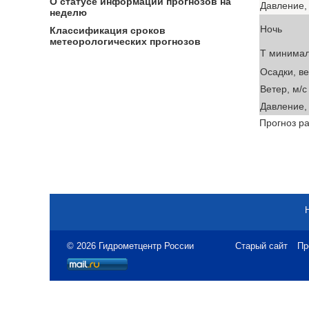
О статусе информации прогнозов на
Давление, 
неделю
Ночь
Классификация сроков
метеорологических прогнозов
T минима
Осадки, в
Ветер, м/с
Давление, 
Прогноз ра
© 2026 Гидрометцентр России
Старый сайт
Пр