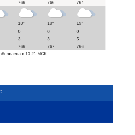
766
766
764
18°
18°
19°
0
0
0
3
3
5
766
767
766
 обновлена в 10:21 МСК
С