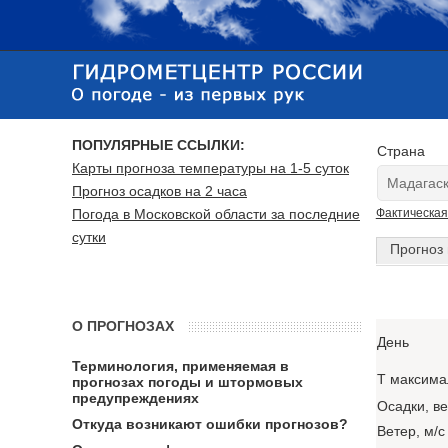
ПОПУЛЯРНЫЕ ССЫЛКИ:
Страна
Карты прогноза температуры на 1-5 суток
Прогноз осадков на 2 часа
Погода в Московской области за последние
Фактическая
сутки
Прогноз 
О ПРОГНОЗАХ
День
Терминология, применяемая в
T максима
прогнозах погоды и штормовых
предупреждениях
Осадки, в
Откуда возникают ошибки прогнозов?
Ветер, м/с