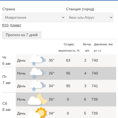
Страна
Станция (город)
RSS
Климат
Прогноз на 7 дней
Осадки,
Ветер,
Давление, мм
вероятность, %
м/с
рт. ст.
Чт
День
35°
63
2
740
6 авг
Ночь
26°
95
4
740
Пт
7 авг
День
34°
95
3
741
Ночь
26°
0
6
739
Сб
8 авг
День
34°
0
5
739