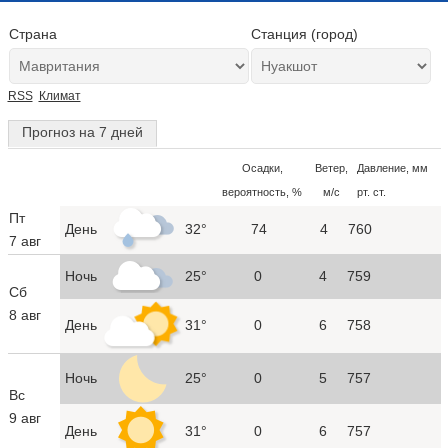
Страна
Станция (город)
RSS
Климат
Прогноз на 7 дней
Осадки,
Ветер,
Давление, мм
вероятность, %
м/с
рт. ст.
Пт
День
32°
74
4
760
7 авг
Ночь
25°
0
4
759
Сб
8 авг
День
31°
0
6
758
Ночь
25°
0
5
757
Вс
9 авг
День
31°
0
6
757