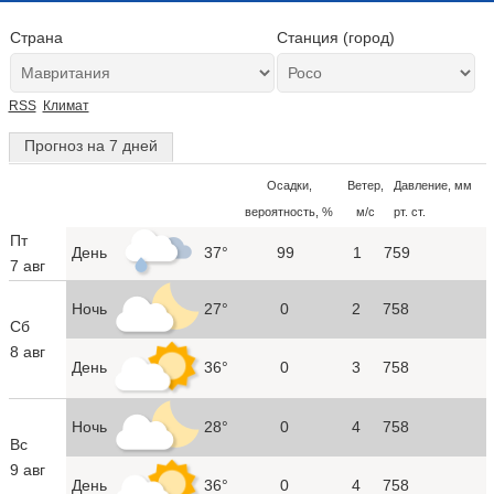
Страна
Станция (город)
RSS
Климат
Прогноз на 7 дней
Осадки,
Ветер,
Давление, мм
вероятность, %
м/с
рт. ст.
Пт
День
37°
99
1
759
7 авг
Ночь
27°
0
2
758
Сб
8 авг
День
36°
0
3
758
Ночь
28°
0
4
758
Вс
9 авг
День
36°
0
4
758