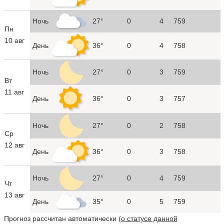
Ночь
27°
0
4
759
Пн
10 авг
День
36°
0
4
758
Ночь
27°
0
3
759
Вт
11 авг
День
36°
0
3
757
Ночь
27°
0
2
758
Ср
12 авг
День
36°
0
3
758
Ночь
27°
0
4
759
Чт
13 авг
День
35°
0
5
759
Прогноз рассчитан автоматически (
о статусе данной