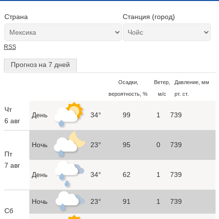
Страна
Станция (город)
RSS
Прогноз на 7 дней
Осадки,
Ветер,
Давление, мм
вероятность, %
м/с
рт. ст.
Чт
День
34°
99
1
739
6 авг
Ночь
23°
95
0
739
Пт
7 авг
День
34°
62
1
739
Ночь
23°
91
1
739
Сб