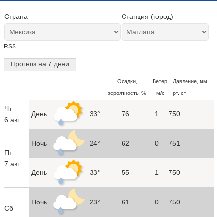
Страна
Станция (город)
RSS
Прогноз на 7 дней
Осадки,
Ветер,
Давление, мм
вероятность, %
м/с
рт. ст.
Чт
День
33°
76
1
750
6 авг
Ночь
24°
62
0
751
Пт
7 авг
День
33°
55
1
750
Ночь
23°
61
0
750
Сб