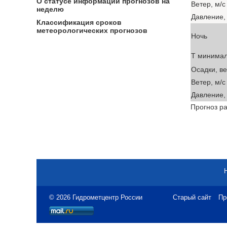
О статусе информации прогнозов на
Ветер, м/с
неделю
Давление, 
Классификация сроков
метеорологических прогнозов
Ночь
T минима
Осадки, в
Ветер, м/с
Давление, 
Прогноз ра
© 2026 Гидрометцентр России
Старый сайт
Пр