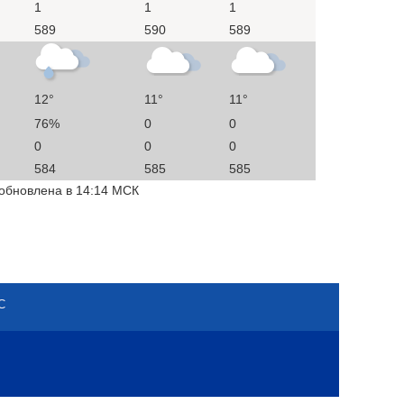
1
1
1
589
590
589
12°
11°
11°
76%
0
0
0
0
0
584
585
585
 обновлена в 14:14 МСК
С