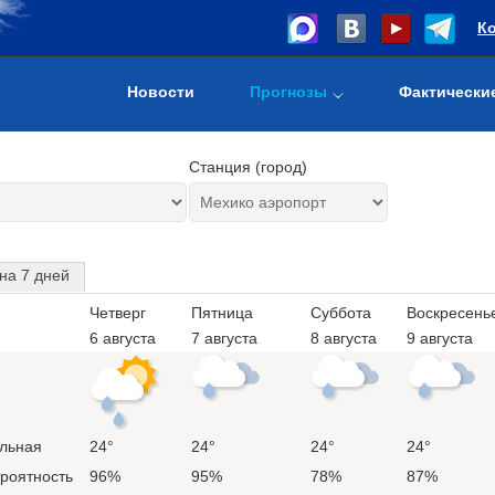
К
Новости
Прогнозы
Фактически
Станция (город)
на 7 дней
Четверг
Пятница
Суббота
Воскресень
6 августа
7 августа
8 августа
9 августа
льная
24°
24°
24°
24°
ероятность
96%
95%
78%
87%