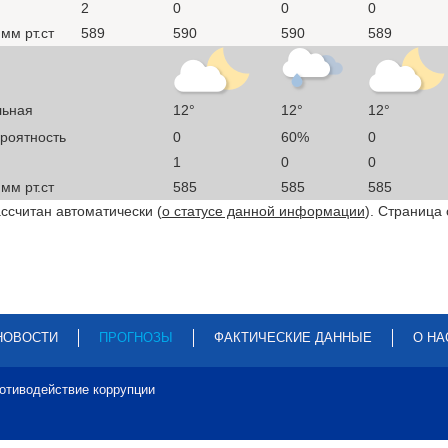
2
0
0
0
мм рт.ст
589
590
590
589
льная
12°
12°
12°
ероятность
0
60%
0
1
0
0
мм рт.ст
585
585
585
ссчитан автоматически (
о статусе данной информации
). Страница
НОВОСТИ
ПРОГНОЗЫ
ФАКТИЧЕСКИЕ ДАННЫЕ
О НА
отиводействие коррупции