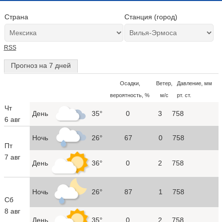
Страна
Станция (город)
RSS
Прогноз на 7 дней
Осадки,
Ветер,
Давление, мм
вероятность, %
м/с
рт. ст.
Чт
День
35°
0
3
758
6 авг
Ночь
26°
67
0
758
Пт
7 авг
День
36°
0
2
758
Ночь
26°
87
1
758
Сб
8 авг
День
35°
0
2
758