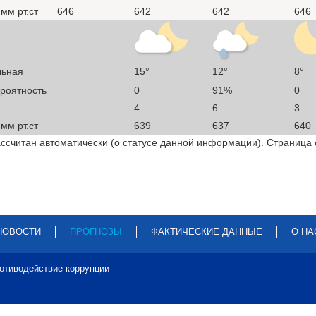
мм рт.ст
646
642
642
646
льная
15°
12°
8°
ероятность
0
91%
0
4
6
3
мм рт.ст
639
637
640
ссчитан автоматически (
о статусе данной информации
). Страница
НОВОСТИ
ПРОГНОЗЫ
ФАКТИЧЕСКИЕ ДАННЫЕ
О НА
отиводействие коррупции