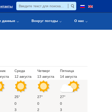
онтакты
е данные
Вокруг погоды
О нас
ник
Среда
Четверг
Пятница
вгуста
12 августа
13 августа
14 августа
25°
27°
27°
0
0
0
3
2
3