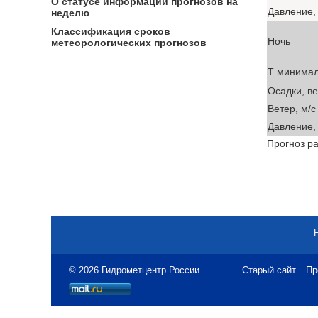
О статусе информации прогнозов на
Давление, 
неделю
Классификация сроков
Ночь
метеорологических прогнозов
T минима
Осадки, в
Ветер, м/с
Давление, 
Прогноз ра
© 2026 Гидрометцентр России
Старый сайт
Пр