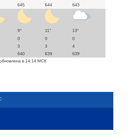
645
644
643
9°
11°
13°
0
0
0
3
3
4
640
639
639
 обновлена в 14:14 МСК
С