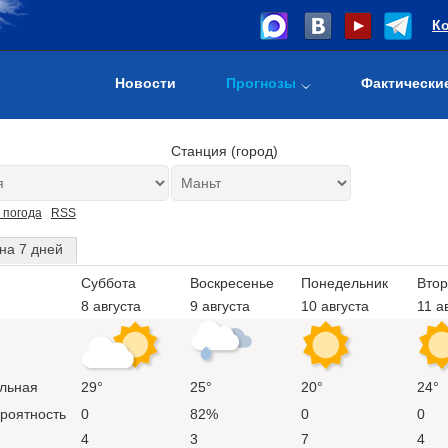
К
Новости
Прогнозы
Фактически
Станция (город)
 погода
RSS
на 7 дней
Суббота
Воскресенье
Понедельник
Втор
8 августа
9 августа
10 августа
11 а
льная
29°
25°
20°
24°
ероятность
0
82%
0
0
4
3
7
4