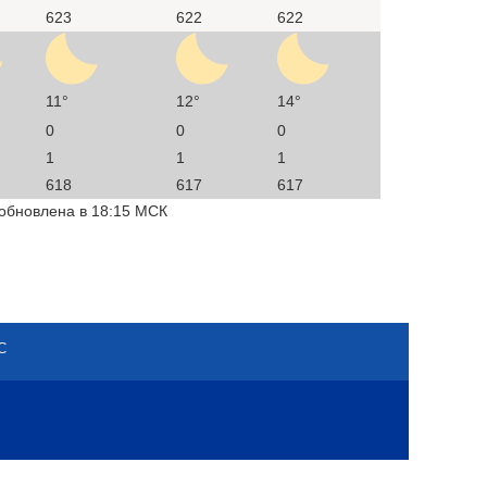
623
622
622
11°
12°
14°
0
0
0
1
1
1
618
617
617
 обновлена в 18:15 МСК
С