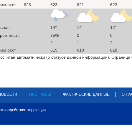
мм рт.ст
623
623
621
623
льная
14°
14°
12°
ероятность
75%
0
0
2
1
2
мм рт.ст
619
618
618
ссчитан автоматически (
о статусе данной информации
). Страница
НОВОСТИ
ПРОГНОЗЫ
ФАКТИЧЕСКИЕ ДАННЫЕ
О НА
отиводействие коррупции