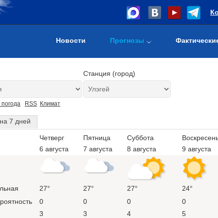
К
Новости
Прогнозы
Фактически
Станция (город)
 погода
RSS
Климат
на 7 дней
Четверг
Пятница
Суббота
Воскресен
6 августа
7 августа
8 августа
9 августа
льная
27°
27°
27°
24°
ероятность
0
0
0
0
3
3
4
5