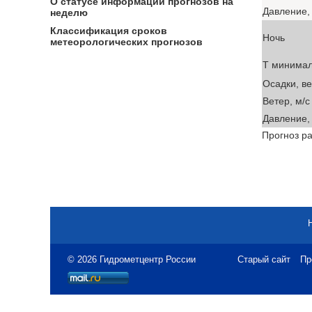
О статусе информации прогнозов на
Давление, 
неделю
Классификация сроков
Ночь
метеорологических прогнозов
T минима
Осадки, в
Ветер, м/с
Давление, 
Прогноз ра
© 2026 Гидрометцентр России
Старый сайт
Пр