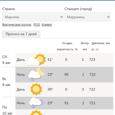
Страна
Станция (город)
Фактическая погода
RSS
Климат
Прогноз на 7 дней
Осадки,
Ветер,
Давление, мм
вероятность, %
м/с
рт. ст.
Сб
День
41°
0
1
723
8 авг
Ночь
23°
95
1
722
Вс
9 авг
День
39°
0
3
722
Ночь
23°
91
1
721
Пн
10 авг