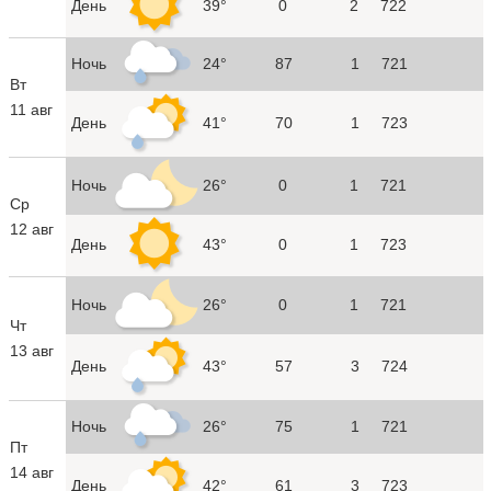
День
39°
0
2
722
Ночь
24°
87
1
721
Вт
11 авг
День
41°
70
1
723
Ночь
26°
0
1
721
Ср
12 авг
День
43°
0
1
723
Ночь
26°
0
1
721
Чт
13 авг
День
43°
57
3
724
Ночь
26°
75
1
721
Пт
14 авг
День
42°
61
3
723