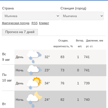
Страна
Станция (город)
Фактическая погода
RSS
Климат
Прогноз на 7 дней
Осадки,
Ветер,
Давление, мм
вероятность, %
м/с
рт. ст.
Вс
День
32°
83
1
741
9 авг
Ночь
23°
73
0
741
Пн
10 авг
День
34°
76
1
739
Ночь
24°
82
1
740
Вт