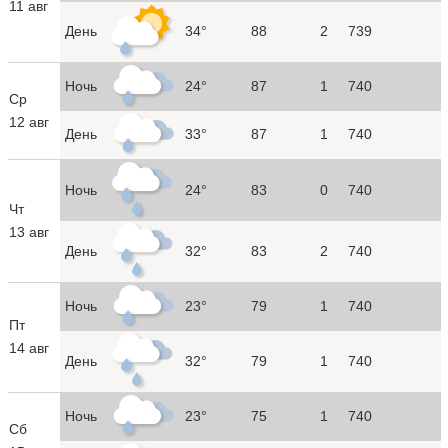
11 авг
День
34°
88
2
739
Ночь
24°
87
1
740
Ср
12 авг
День
33°
87
1
740
Ночь
24°
83
0
740
Чт
13 авг
День
32°
83
2
740
Ночь
23°
79
1
740
Пт
14 авг
День
32°
79
1
740
Ночь
23°
75
1
740
Сб