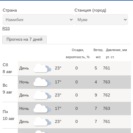
Страна
Станция (город)
RSS
Прогноз на 7 дней
Осадки,
Ветер,
Давление, мм
вероятность, %
м/с
рт. ст.
Сб
День
23°
0
5
761
8 авг
Ночь
17°
0
4
763
Вс
9 авг
День
23°
0
9
762
Ночь
17°
0
7
763
Пн
10 авг
День
23°
0
7
761