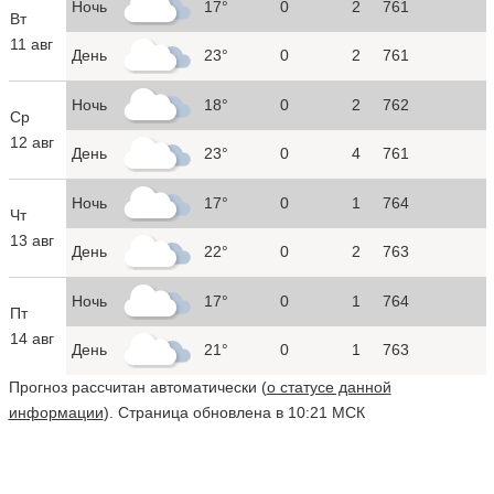
Ночь
17°
0
2
761
Вт
11 авг
День
23°
0
2
761
Ночь
18°
0
2
762
Ср
12 авг
День
23°
0
4
761
Ночь
17°
0
1
764
Чт
13 авг
День
22°
0
2
763
Ночь
17°
0
1
764
Пт
14 авг
День
21°
0
1
763
Прогноз рассчитан автоматически (
о статусе данной
информации
). Страница обновлена в 10:21 МСК