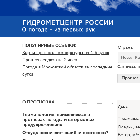
ПОПУЛЯРНЫЕ ССЫЛКИ:
Страна
Карты прогноза температуры на 1-5 суток
Прогноз осадков на 2 часа
Погода в Московской области за последние
Фактическая
сутки
Прогноз 
О ПРОГНОЗАХ
День
Терминология, применяемая в
T максима
прогнозах погоды и штормовых
предупреждениях
Осадки, в
Откуда возникают ошибки прогнозов?
Ветер, м/с