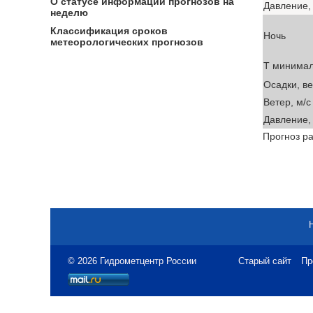
О статусе информации прогнозов на
Давление, 
неделю
Классификация сроков
Ночь
метеорологических прогнозов
T минима
Осадки, в
Ветер, м/с
Давление, 
Прогноз ра
© 2026 Гидрометцентр России
Старый сайт
Пр