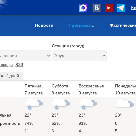
К
Новости
Прогнозы
Фактически
Станция (город)
 погода
RSS
на 7 дней
Пятница
Суббота
Воскресенье
Понедель
7 августа
8 августа
9 августа
10 августа
льная
22°
23°
23°
23°
ероятность
74%
62%
91%
0
11
6
4
5