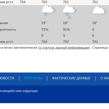
мм рт.ст
764
763
761
761
льная
19°
18°
18°
ероятность
71%
91%
0
9
3
6
мм рт.ст
764
762
761
ссчитан автоматически (
о статусе данной информации
). Страница
НОВОСТИ
ПРОГНОЗЫ
ФАКТИЧЕСКИЕ ДАННЫЕ
О НА
отиводействие коррупции