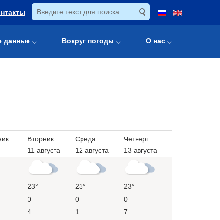
онтакты
е данные
Вокруг погоды
О нас
ник
Вторник
Среда
Четверг
11 августа
12 августа
13 августа
23°
23°
23°
0
0
0
4
1
7