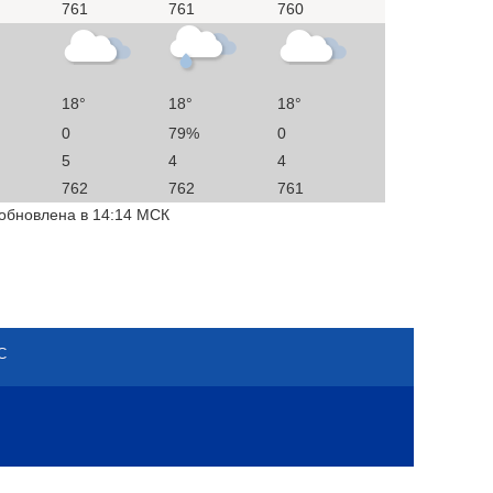
761
761
760
18°
18°
18°
0
79%
0
5
4
4
762
762
761
 обновлена в 14:14 МСК
С