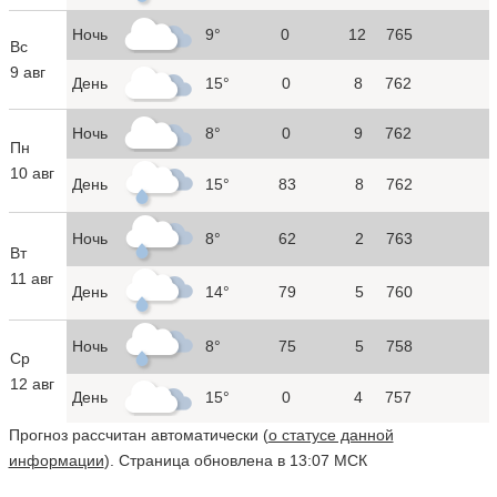
Ночь
9°
0
12
765
Вс
9 авг
День
15°
0
8
762
Ночь
8°
0
9
762
Пн
10 авг
День
15°
83
8
762
Ночь
8°
62
2
763
Вт
11 авг
День
14°
79
5
760
Ночь
8°
75
5
758
Ср
12 авг
День
15°
0
4
757
Прогноз рассчитан автоматически (
о статусе данной
информации
). Страница обновлена в 13:07 МСК