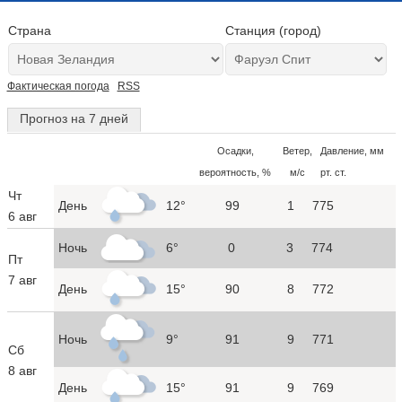
Страна
Станция (город)
Фактическая погода
RSS
Прогноз на 7 дней
Осадки,
Ветер,
Давление, мм
вероятность, %
м/с
рт. ст.
Чт
День
12°
99
1
775
6 авг
Ночь
6°
0
3
774
Пт
7 авг
День
15°
90
8
772
Ночь
9°
91
9
771
Сб
8 авг
День
15°
91
9
769