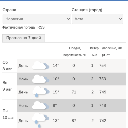
Страна
Станция (город)
Фактическая погода
RSS
Прогноз на 7 дней
Осадки,
Ветер,
Давление, мм
вероятность, %
м/с
рт. ст.
Сб
День
14°
0
1
754
8 авг
Ночь
10°
0
2
753
Вс
9 авг
День
15°
71
2
749
Ночь
9°
0
1
748
Пн
10 авг
День
13°
87
2
742