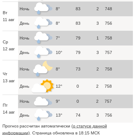
Ночь
8°
83
2
748
Вт
11 авг
День
8°
83
3
756
Ночь
7°
79
1
758
Ср
12 авг
День
10°
79
3
757
Ночь
8°
73
2
758
Чт
13 авг
День
12°
0
2
758
Ночь
9°
0
2
757
Пт
14 авг
День
13°
74
3
756
Прогноз рассчитан автоматически (
о статусе данной
информации
). Страница обновлена в 18:15 МСК