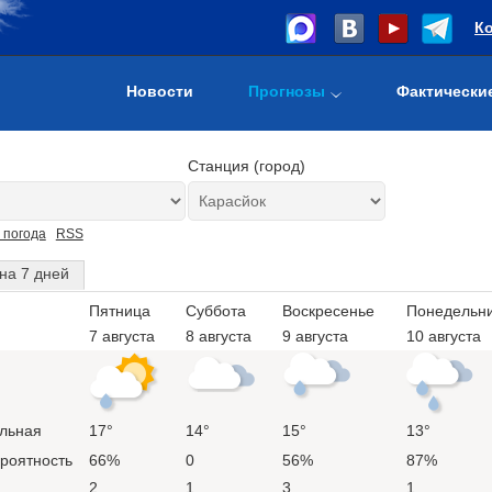
К
Новости
Прогнозы
Фактически
Станция (город)
 погода
RSS
на 7 дней
Пятница
Суббота
Воскресенье
Понедельн
7 августа
8 августа
9 августа
10 августа
льная
17°
14°
15°
13°
ероятность
66%
0
56%
87%
2
1
3
1