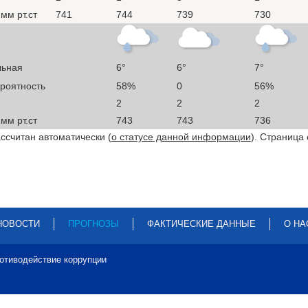
мм рт.ст
741
744
739
730
льная
6°
6°
7°
ероятность
58%
0
56%
2
2
2
мм рт.ст
743
743
736
ссчитан автоматически (
о статусе данной информации
). Страница
НОВОСТИ
ПРОГНОЗЫ
ФАКТИЧЕСКИЕ ДАННЫЕ
О НА
отиводействие коррупции