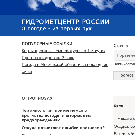
ПОПУЛЯРНЫЕ ССЫЛКИ:
Страна
Карты прогноза температуры на 1-5 суток
Прогноз осадков на 2 часа
Погода в Московской области за последние
Фактическая
сутки
Прогноз 
О ПРОГНОЗАХ
День
Терминология, применяемая в
прогнозах погоды и штормовых
T максима
предупреждениях
Осадки, в
Откуда возникают ошибки прогнозов?
Ветер, м/с