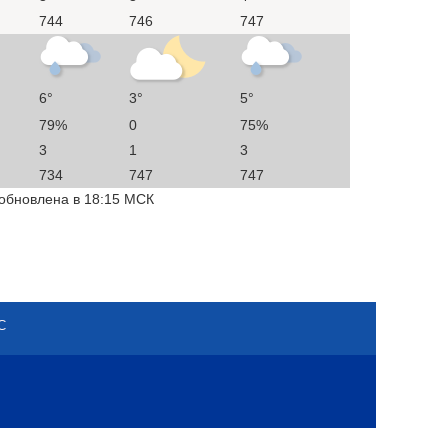
744
746
747
6°
3°
5°
79%
0
75%
3
1
3
734
747
747
 обновлена в 18:15 МСК
С