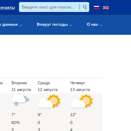
онтакты
е данные
Вокруг погоды
О нас
ик
Вторник
Среда
Четверг
11 августа
12 августа
13 августа
7°
9°
12°
82%
0
0
3
3
4