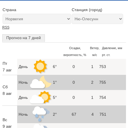
Страна
Станция (город)
RSS
Прогноз на 7 дней
Осадки,
Ветер,
Давление, мм
вероятность, %
м/с
рт. ст.
Пт
День
6°
0
1
753
7 авг
Ночь
1°
0
2
755
Сб
8 авг
День
5°
0
1
754
Ночь
2°
67
4
751
Вс
9 авг