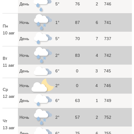
День
5°
76
2
746
Ночь
1°
87
6
741
Пн
10 авг
День
5°
70
7
737
Ночь
2°
83
4
742
Вт
11 авг
День
6°
0
3
745
Ночь
2°
0
4
746
Ср
12 авг
День
6°
63
1
749
Ночь
2°
57
2
752
Чт
13 авг
День
6°
75
6
755