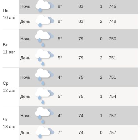
Ночь
8°
83
1
745
Пн
10 авг
День
9°
83
2
748
Ночь
5°
79
0
750
Вт
11 авг
День
5°
79
2
751
Ночь
4°
75
2
751
Ср
12 авг
День
5°
75
1
754
Ночь
4°
74
1
757
Чт
13 авг
День
7°
74
0
757