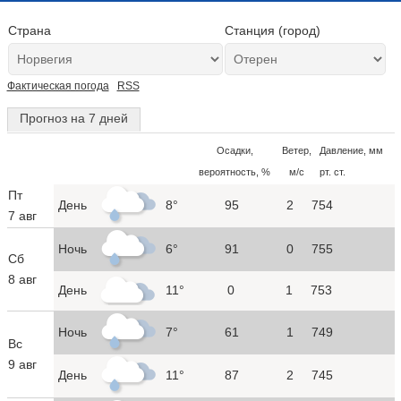
Страна
Станция (город)
Фактическая погода
RSS
Прогноз на 7 дней
Осадки,
Ветер,
Давление, мм
вероятность, %
м/с
рт. ст.
Пт
День
8°
95
2
754
7 авг
Ночь
6°
91
0
755
Сб
8 авг
День
11°
0
1
753
Ночь
7°
61
1
749
Вс
9 авг
День
11°
87
2
745