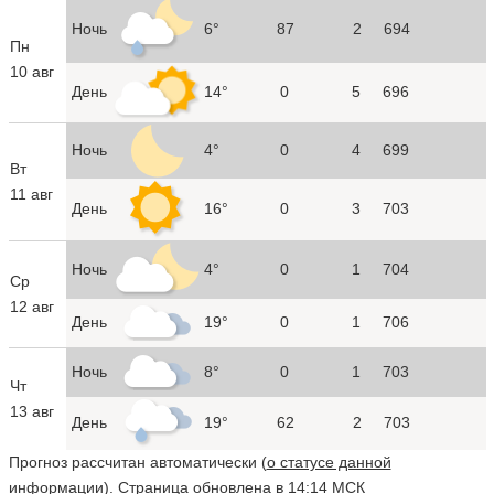
Ночь
6°
87
2
694
Пн
10 авг
День
14°
0
5
696
Ночь
4°
0
4
699
Вт
11 авг
День
16°
0
3
703
Ночь
4°
0
1
704
Ср
12 авг
День
19°
0
1
706
Ночь
8°
0
1
703
Чт
13 авг
День
19°
62
2
703
Прогноз рассчитан автоматически (
о статусе данной
информации
). Страница обновлена в 14:14 МСК