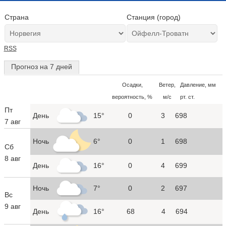
Страна
Станция (город)
RSS
Прогноз на 7 дней
Осадки,
Ветер,
Давление, мм
вероятность, %
м/с
рт. ст.
Пт
День
15°
0
3
698
7 авг
Ночь
6°
0
1
698
Сб
8 авг
День
16°
0
4
699
Ночь
7°
0
2
697
Вс
9 авг
День
16°
68
4
694