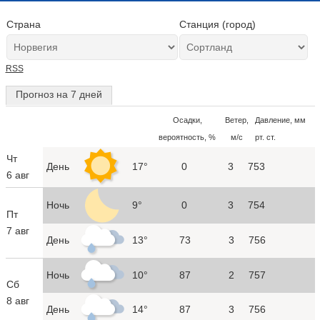
Страна
Станция (город)
RSS
Прогноз на 7 дней
Осадки,
Ветер,
Давление, мм
вероятность, %
м/с
рт. ст.
Чт
День
17°
0
3
753
6 авг
Ночь
9°
0
3
754
Пт
7 авг
День
13°
73
3
756
Ночь
10°
87
2
757
Сб
8 авг
День
14°
87
3
756