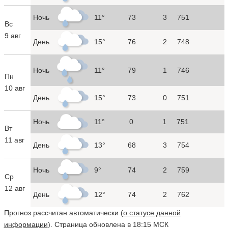
Ночь
11°
73
3
751
Вс
9 авг
День
15°
76
2
748
Ночь
11°
79
1
746
Пн
10 авг
День
15°
73
0
751
Ночь
11°
0
1
751
Вт
11 авг
День
13°
68
3
754
Ночь
9°
74
2
759
Ср
12 авг
День
12°
74
2
762
Прогноз рассчитан автоматически (
о статусе данной
информации
). Страница обновлена в 18:15 МСК