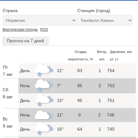
Страна
Станция (город)
Фактическая погода
RSS
Прогноз на 7 дней
Осадки,
Ветер,
Давление, мм
вероятность, %
м/с
рт. ст.
Пт
День
11°
83
1
754
7 авг
Ночь
7°
95
2
753
Сб
8 авг
День
15°
95
1
751
Ночь
11°
0
2
748
Вс
9 авг
День
16°
64
1
745