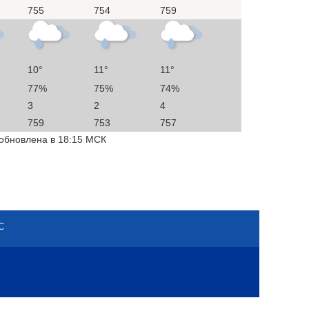
755
754
759
10°
11°
11°
77%
75%
74%
3
2
4
759
753
757
 обновлена в 18:15 МСК
С