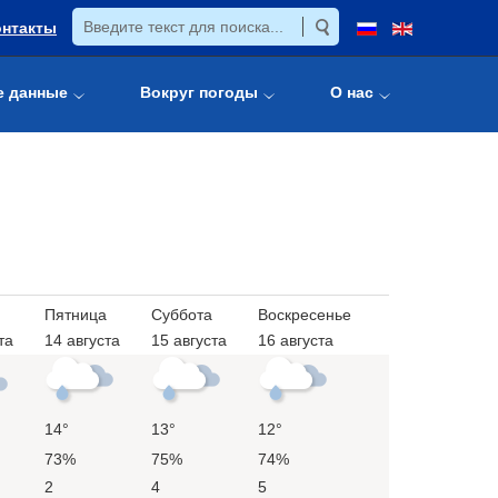
онтакты
е данные
Вокруг погоды
О нас
Пятница
Суббота
Воскресенье
та
14 августа
15 августа
16 августа
14°
13°
12°
73%
75%
74%
2
4
5