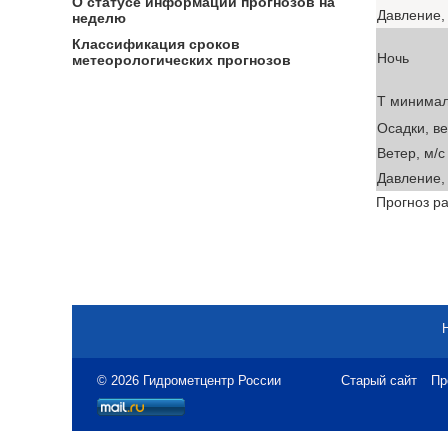
О статусе информации прогнозов на
Давление, 
неделю
Классификация сроков
Ночь
метеорологических прогнозов
T минима
Осадки, в
Ветер, м/с
Давление, 
Прогноз ра
© 2026 Гидрометцентр России
Старый сайт
Пр