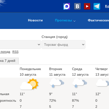
К
Новости
Прогнозы
Фактически
Станция (город)
 погода
RSS
на 7 дней
Понедельник
Вторник
Среда
Четверг
10 августа
11 августа
12 августа
13 авгус
льная
11°
9°
11°
12°
ероятность
0
72%
87%
0
7
5
7
2