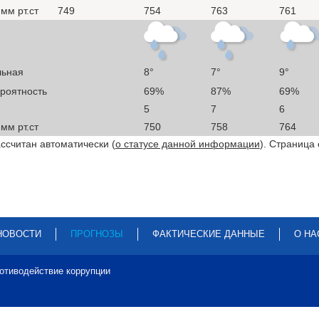
мм рт.ст
749
754
763
761
льная
8°
7°
9°
ероятность
69%
87%
69%
5
7
6
мм рт.ст
750
758
764
ссчитан автоматически (
о статусе данной информации
). Страница
НОВОСТИ
ПРОГНОЗЫ
ФАКТИЧЕСКИЕ ДАННЫЕ
О НА
отиводействие коррупции