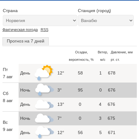
Страна
Станция (город)
Фактическая погода
RSS
Прогноз на 7 дней
Осадки,
Ветер,
Давление, мм
вероятность, %
м/с
рт. ст.
Пт
День
12°
58
1
678
7 авг
Ночь
3°
95
0
676
Сб
8 авг
День
13°
0
4
676
Ночь
7°
0
3
675
Вс
9 авг
День
12°
56
5
671