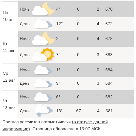
Ночь
4°
0
2
670
Пн
10 авг
День
12°
0
4
672
Ночь
2°
0
4
678
Вт
11 авг
День
7°
0
3
683
Ночь
1°
0
0
684
Ср
12 авг
День
9°
0
3
684
Ночь
6°
0
1
682
Чт
13 авг
День
13°
67
4
681
Прогноз рассчитан автоматически (
о статусе данной
информации
). Страница обновлена в 13:07 МСК