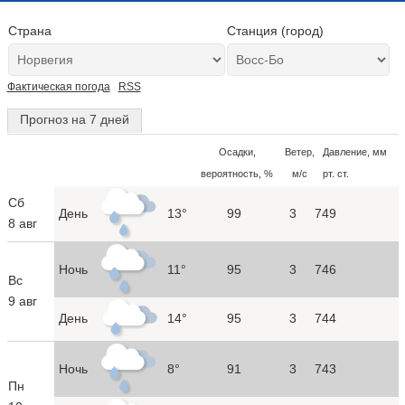
Страна
Станция (город)
Фактическая погода
RSS
Прогноз на 7 дней
Осадки,
Ветер,
Давление, мм
вероятность, %
м/с
рт. ст.
Сб
День
13°
99
3
749
8 авг
Ночь
11°
95
3
746
Вс
9 авг
День
14°
95
3
744
Ночь
8°
91
3
743
Пн