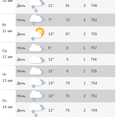
10 авг
День
11°
91
3
746
Ночь
7°
72
2
752
Вт
11 авг
День
13°
87
2
755
Ночь
6°
0
1
757
Ср
12 авг
День
12°
0
1
756
Ночь
11°
0
1
755
Чт
13 авг
День
13°
79
1
754
Ночь
12°
75
2
751
Пт
14 авг
День
12°
75
2
749