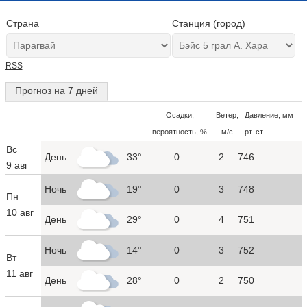
Страна
Станция (город)
RSS
Прогноз на 7 дней
Осадки,
Ветер,
Давление, мм
вероятность, %
м/с
рт. ст.
Вс
День
33°
0
2
746
9 авг
Ночь
19°
0
3
748
Пн
10 авг
День
29°
0
4
751
Ночь
14°
0
3
752
Вт
11 авг
День
28°
0
2
750