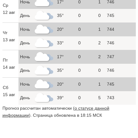
Ночь
17°
0
1
746
Ср
12 авг
День
35°
0
0
745
Ночь
20°
0
1
744
Чт
13 авг
День
33°
0
2
746
Ночь
17°
0
2
747
Пт
14 авг
День
35°
0
0
746
Ночь
20°
0
1
745
Сб
15 авг
День
39°
0
5
743
Прогноз рассчитан автоматически (
о статусе данной
информации
). Страница обновлена в 18:15 МСК