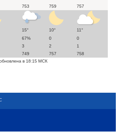
753
759
757
15°
10°
11°
67%
0
0
3
2
1
749
757
758
 обновлена в 18:15 МСК
С