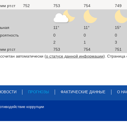
мм рт.ст
752
753
754
749
льная
11°
11°
15°
ероятность
0
0
0
2
1
3
мм рт.ст
753
754
751
ссчитан автоматически (
о статусе данной информации
). Страница
НОВОСТИ
ПРОГНОЗЫ
ФАКТИЧЕСКИЕ ДАННЫЕ
О НА
отиводействие коррупции