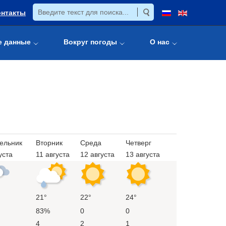
онтакты
е данные
Вокруг погоды
О нас
ельник
Вторник
Среда
Четверг
уста
11 августа
12 августа
13 августа
21°
22°
24°
83%
0
0
4
2
1