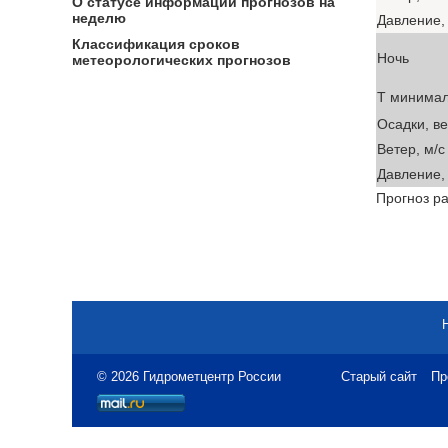
О статусе информации прогнозов на
неделю
Давление, 
Классификация сроков
Ночь
метеорологических прогнозов
T минима
Осадки, в
Ветер, м/с
Давление, 
Прогноз ра
© 2026 Гидрометцентр России
Старый сайт
Пр