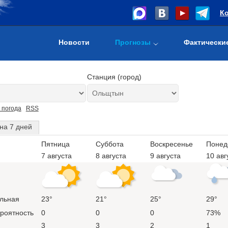
К
Новости
Прогнозы
Фактически
Станция (город)
 погода
RSS
на 7 дней
Пятница
Суббота
Воскресенье
Понед
7 августа
8 августа
9 августа
10 авг
льная
23°
21°
25°
29°
ероятность
0
0
0
73%
3
3
2
1