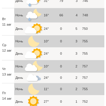
День
31°
79
3
746
Ночь
16°
66
4
748
Вт
11 авг
День
24°
0
5
750
Ночь
10°
0
3
755
Ср
12 авг
День
24°
0
3
755
Ночь
10°
0
2
757
Чт
13 авг
День
24°
0
2
757
Ночь
11°
0
2
755
Пт
14 авг
День
27°
0
1
752