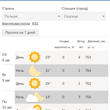
Страна
Станция (город)
Фактическая погода
RSS
Прогноз на 7 дней
Осадки,
Ветер,
Давление, мм
вероятность, %
м/с
рт. ст.
Сб
День
23°
0
4
753
8 авг
Ночь
11°
0
1
754
Вс
9 авг
День
25°
0
1
752
Ночь
14°
0
3
750
Пн
10 авг