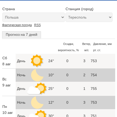
Страна
Станция (город)
Фактическая погода
RSS
Прогноз на 7 дней
Осадки,
Ветер,
Давление, мм
вероятность, %
м/с
рт. ст.
Сб
День
24°
0
3
753
8 авг
Ночь
10°
0
2
754
Вс
9 авг
День
25°
0
1
755
Ночь
12°
0
3
753
Пн
10 авг
День
30°
0
3
751