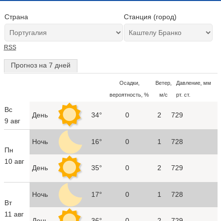
Страна
Станция (город)
RSS
Прогноз на 7 дней
Осадки,
Ветер,
Давление, мм
вероятность, %
м/с
рт. ст.
Вс
День
34°
0
2
729
9 авг
Ночь
16°
0
1
728
Пн
10 авг
День
35°
0
2
729
Ночь
17°
0
1
728
Вт
11 авг
День
36°
0
2
729