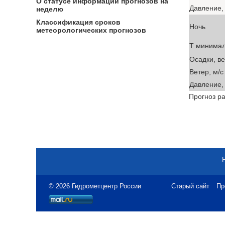
О статусе информации прогнозов на
Давление, 
неделю
Классификация сроков
Ночь
метеорологических прогнозов
T минима
Осадки, в
Ветер, м/с
Давление, 
Прогноз ра
© 2026 Гидрометцентр России
Старый сайт
Пр