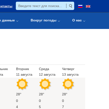
онтакты
е данные
Вокруг погоды
О нас
льник
Вторник
Среда
Четверг
та
11 августа
12 августа
13 августа
28°
28°
28°
0
0
0
4
5
7