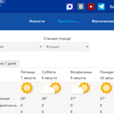
К
Новости
Прогнозы
Фактически
Станция (город)
на 7 дней
Пятница
Суббота
Воскресенье
Понеде
7 августа
8 августа
9 августа
10 авгус
льная
28°
28°
27°
27°
ероятность
0
0
0
0
4
5
6
5