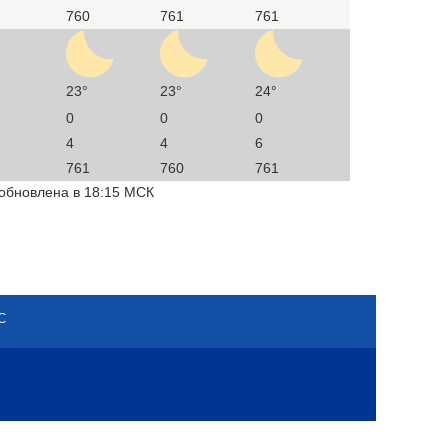
760
761
761
23°
23°
24°
0
0
0
4
4
6
761
760
761
 обновлена в 18:15 МСК
С