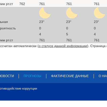
мм рт.ст
762
761
761
761
льная
23°
23°
23°
ероятность
0
0
0
4
5
4
мм рт.ст
761
761
761
ссчитан автоматически (
о статусе данной информации
). Страница
НОВОСТИ
ПРОГНОЗЫ
ФАКТИЧЕСКИЕ ДАННЫЕ
О НА
отиводействие коррупции